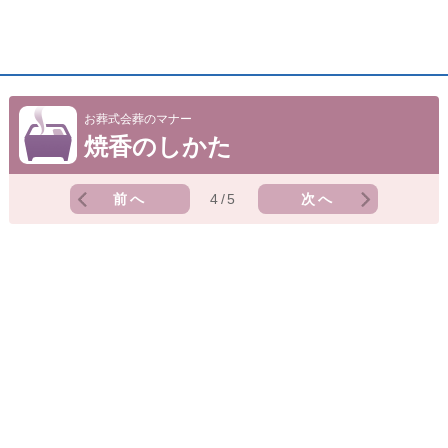
お葬式会葬のマナー
焼香のしかた
前へ
4/5
次へ