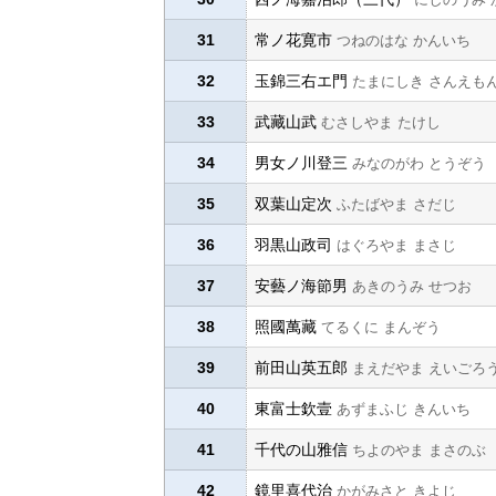
31
常ノ花寛市
つねのはな かんいち
32
玉錦三右エ門
たまにしき さんえも
33
武藏山武
むさしやま たけし
34
男女ノ川登三
みなのがわ とうぞう
35
双葉山定次
ふたばやま さだじ
36
羽黒山政司
はぐろやま まさじ
37
安藝ノ海節男
あきのうみ せつお
38
照國萬藏
てるくに まんぞう
39
前田山英五郎
まえだやま えいごろ
40
東富士欽壹
あずまふじ きんいち
41
千代の山雅信
ちよのやま まさのぶ
42
鏡里喜代治
かがみさと きよじ