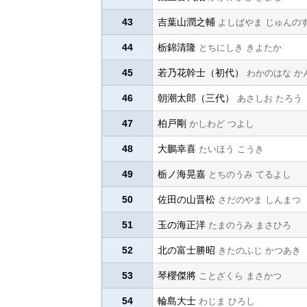
43
吉葉山潤之輔
よしばやま じゅんの
44
栃錦清隆
とちにしき きよたか
45
若乃花幹士（初代）
わかのはな か
46
朝潮太郎（三代）
あさしお たろう
47
柏戸剛
かしわど つよし
48
大鵬幸喜
たいほう こうき
49
栃ノ海晃嘉
とちのうみ てるよし
50
佐田の山晋松
さだのやま しんまつ
51
玉の海正洋
たまのうみ まさひろ
52
北の富士勝昭
きたのふじ かつあき
53
琴櫻傑將
ことざくら まさかつ
54
輪島大士
わじま ひろし