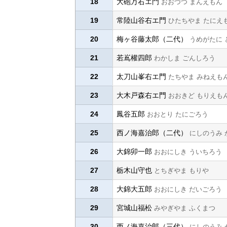
18
大砲万右エ門
おおづつ まんえもん
19
常陸山谷右エ門
ひたちやま たにえ
20
梅ヶ谷藤太郎（二代）
うめがたに 
21
若嶌權四郎
わかしま ごんしろう
22
太刀山峯右エ門
たちやま みねえも
23
大木戸森右エ門
おおきど もりえも
24
鳳谷五郎
おおとり たにごろう
25
西ノ海嘉治郎（二代）
にしのうみ 
26
大錦卯一郎
おおにしき ういちろう
27
栃木山守也
とちぎやま もりや
28
大錦大五郎
おおにしき だいごろう
29
宮城山福松
みやぎやま ふくまつ
30
西ノ海嘉治郎（三代）
にしのうみ 