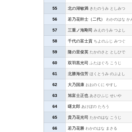
55
北の湖敏満
きたのうみ としみつ
56
若乃花幹士（二代）
わかのはな か
57
三重ノ海剛司
みえのうみ つよし
58
千代の富士貢
ちよのふじ みつぐ
59
隆の里俊英
たかのさと としひで
60
双羽黒光司
ふたはぐろ こうじ
61
北勝海信芳
ほくとうみ のぶよし
62
大乃国康
おおのくに やすし
63
旭富士正也
あさひふじ せいや
64
曙太郎
あけぼの たろう
65
貴乃花光司
たかのはな こうじ
66
若乃花勝
わかのはな まさる