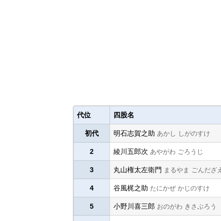
代位
四股名
初代
明石志賀之助
あかし しがのすけ
2
綾川五郎次
あやがわ ごろうじ
3
丸山権太左衛門
まるやま ごんだざ
4
谷風梶之助
たにかぜ かじのすけ
5
小野川喜三郎
おのがわ きさぶろう