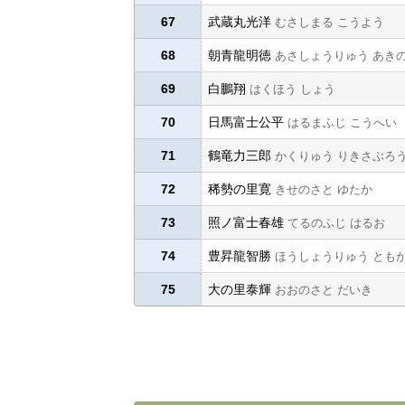
67
武蔵丸光洋
むさしまる こうよう
68
朝青龍明徳
あさしょうりゅう あき
69
白鵬翔
はくほう しょう
70
日馬富士公平
はるまふじ こうへい
71
鶴竜力三郎
かくりゅう りきさぶろ
72
稀勢の里寛
きせのさと ゆたか
73
照ノ富士春雄
てるのふじ はるお
74
豊昇龍智勝
ほうしょうりゅう とも
75
大の里泰輝
おおのさと だいき