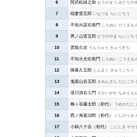
6
阿武松緑之助
おうのまつ みどりの
7
稲妻雷五郎
いなづま らいごろう
8
不知火諾右衛門
しらぬい だくえも
9
秀ノ山雷五郎
ひでのやま らいごろ
10
雲龍久吉
うんりゅう きゅうきち
11
不知火光右衛門
しらぬい こうえも
12
陣幕久五郎
じんまく きゅうごろう
13
鬼面山谷五郎
きめんざん たにごろ
14
境川浪右エ門
さかいがわ なみえも
15
梅ヶ谷藤太郎（初代）
うめがたに 
16
西ノ海嘉治郎（初代）
にしのうみ 
17
小錦八十吉（初代）
こにしき やそ