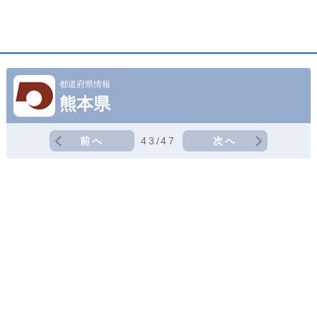
都道府県情報
熊本県
前へ
43/47
次へ