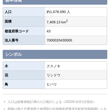
基本情報
人口
約
1,678,090
人
2
面積
7,409.13
km
都道府県コード
43
法人番号
7000020430005
シンボル
木
クスノキ
花
リンドウ
鳥
ヒバリ
人口は総務省統計局の人口推計による（2025年10月1日現在）
面積は国土交通省国土地理院の全国都道府県市区町村別面積調による