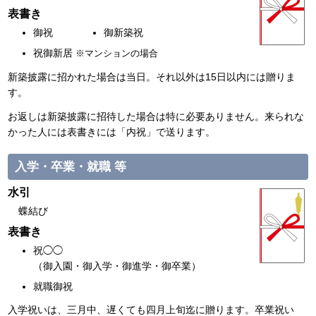
表書き
御祝
御新築祝
祝御新居
※マンションの場合
新築披露に招かれた場合は当日。それ以外は15日以内には贈りま
す。
お返しは新築披露に招待した場合は特に必要ありません。来られな
かった人には表書きには「内祝」で送ります。
入学・卒業・就職 等
水引
蝶結び
表書き
祝◯◯
（御入園・御入学・御進学・御卒業）
就職御祝
入学祝いは、三月中、遅くても四月上旬迄に贈ります。卒業祝い