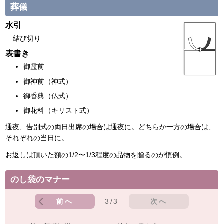
葬儀
水引
結び切り
表書き
御霊前
御神前（神式）
御香典（仏式）
御花料（キリスト式）
通夜、告別式の両日出席の場合は通夜に。どちらか一方の場合は、
それぞれの当日に。
お返しは頂いた額の1/2〜1/3程度の品物を贈るのが慣例。
のし袋のマナー
前へ
3/3
次へ