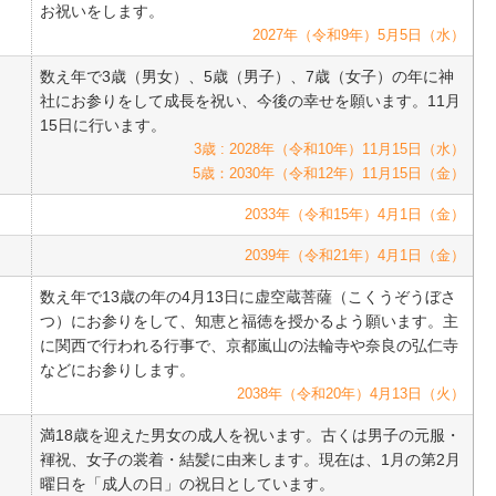
お祝いをします。
2027年
（令和9年）
5月5日
（水）
数え年で3歳（男女）、5歳（男子）、7歳（女子）の年に神
社にお参りをして成長を祝い、今後の幸せを願います。11月
15日に行います。
3歳 : 2028年
（令和10年）
11月15日
（水）
5歳：2030年
（令和12年）
11月15日
（金）
2033年
（令和15年）
4月1日
（金）
2039年
（令和21年）
4月1日
（金）
数え年で13歳の年の4月13日に虚空蔵菩薩（こくうぞうぼさ
つ）にお参りをして、知恵と福徳を授かるよう願います。主
に関西で行われる行事で、京都嵐山の法輪寺や奈良の弘仁寺
などにお参りします。
2038年
（令和20年）
4月13日
（火）
満
18
歳を迎えた男女の成人を祝います。古くは男子の元服・
褌祝、女子の裳着・結髪に由来します。現在は、1月の第2月
曜日を「成人の日」の祝日としています。