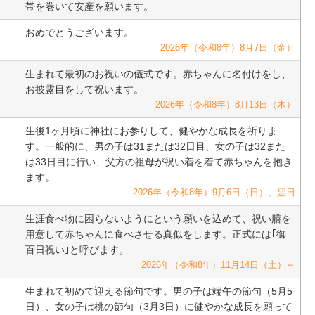
帯を巻いて安産を願います。
おめでとうございます。
2026年
（令和8年）
8月7日
（金）
生まれて最初のお祝いの儀式です。赤ちゃんに名付けをし、
お披露目をして祝います。
2026年
（令和8年）
8月13日
（木）
生後1ヶ月頃に神社にお参りして、健やかな成長を祈りま
す。一般的に、男の子は31または32日目、女の子は32また
は33日目に行い、父方の祖母が祝い着を着て赤ちゃんを抱き
ます。
2026年
（令和8年）
9月6日
（日）
、翌日
生涯食べ物に困らないようにという願いを込めて、祝い膳を
用意して赤ちゃんに食べさせる真似をします。正式には｢御
百日祝い｣と呼びます。
2026年
（令和8年）
11月14日
（土）
～
生まれて初めて迎える節句です。男の子は端午の節句（5月5
日）、女の子は桃の節句（3月3日）に健やかな成長を願って