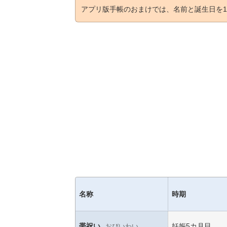
アプリ版手帳のおまけでは、名前と誕生日を1
名称
時期
帯祝い
妊娠5カ月目
おびいわい